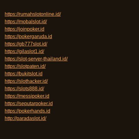
https://rumahslotonline.id/
https://mobalslot.id/
https://joinpoker.id
https://pokergaruda.id
https://gb777slot.id/
https://gilaslot1.id/
https://slot-server-thailand.id/
https://slotpaten.id/
https://bukitslot.id
https://slothacker.id/
https://slots888.id/
https://messipoker.id
https://seputarpoker.id
https://pokerhands.id
http://paradaslot.id/