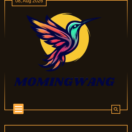
08, Aug 2026
Skip
to
content