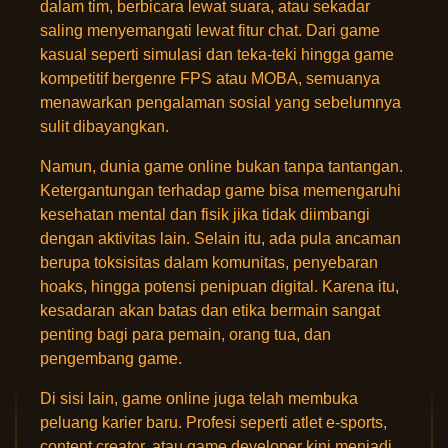
dalam tim, berbicara lewat suara, atau sekadar
saling menyemangati lewat fitur chat. Dari game
kasual seperti simulasi dan teka-teki hingga game
kompetitif bergenre FPS atau MOBA, semuanya
menawarkan pengalaman sosial yang sebelumnya
sulit dibayangkan.
Namun, dunia game online bukan tanpa tantangan.
Ketergantungan terhadap game bisa memengaruhi
kesehatan mental dan fisik jika tidak diimbangi
dengan aktivitas lain. Selain itu, ada pula ancaman
berupa toksisitas dalam komunitas, penyebaran
hoaks, hingga potensi penipuan digital. Karena itu,
kesadaran akan batas dan etika bermain sangat
penting bagi para pemain, orang tua, dan
pengembang game.
Di sisi lain, game online juga telah membuka
peluang karier baru. Profesi seperti atlet e-sports,
content creator, atau game developer kini menjadi