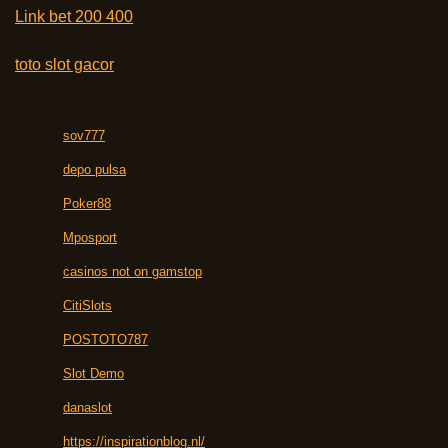
Link bet 200 400
toto slot gacor
sov777
depo pulsa
Poker88
Mposport
casinos not on gamstop
CitiSlots
POSTOTO787
Slot Demo
danaslot
https://inspirationblog.nl/